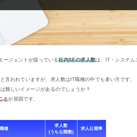
エージェントが扱っている
社内SEの求人数
は、IT・システ
いと言われていますが、求人数はIT職種の中でも多い方です。
職は難しいイメージがあるのでしょうか？
こと
が原因です。
求人数
T職種
求人公開率
(うち公開数)