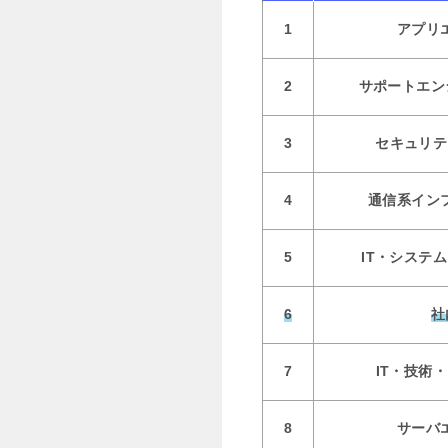
1
アプリ
2
サポートエン
3
セキュリテ
4
通信系イン
5
IT・システ
6
社
7
IT・技術
8
サーバ