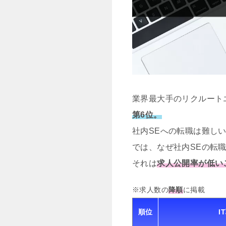
業界最大手のリクルート
第6位。
社内SEへの転職は難し
では、なぜ社内SEの転
それは
求人公開率が低い
※求人数の
降順
に掲載
順位
I